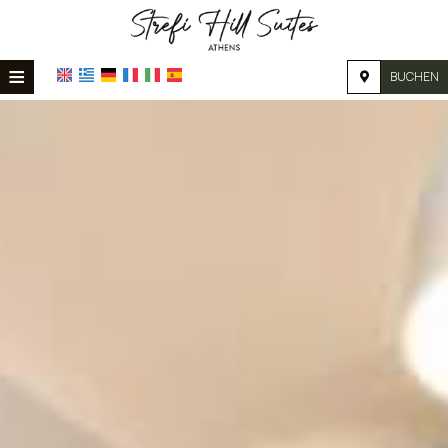
≡
BUCHEN
STARTSEITE
STANDORT
UNTERKUNFT
EINRICHTUNGEN
FOTOGALERIE