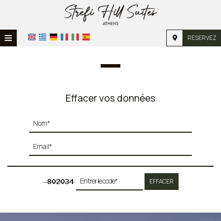
≡
RESERVEZ
ACCUEIL
EMPLACEMENT
HÉBERGEMENT
Effacer vos données
INSTALLATIONS
GALERIE PHOTO
EFFACER